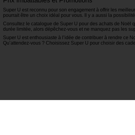
Prix Imbattables et Promotions
Super U est reconnu pour son engagement à offrir les meilleur
pourrait être un choix idéal pour vous. Il y a aussi la possib
Consultez le catalogue de Super U pour des achats de Noël q
durée limitée, alors dépêchez-vous et ne manquez pas les supe
Super U est enthousiaste à l’idée de contribuer à rendre ce No
Qu’attendez-vous ? Choisissez Super U pour choisir des cadeaux
Autres Catalogues Récents