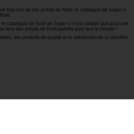
ser trop lors de vos achats de Noël, le catalogue de Super U
 Noël.
 le catalogue de Noël de Super U n’est valable que pour une
r faire des achats de Noël parfaits pour tout le monde !
s, des produits de qualité et la satisfaction de la clientèle.