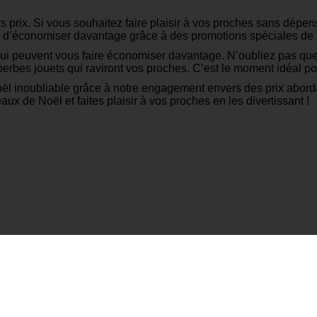
s prix. Si vous souhaitez faire plaisir à vos proches sans dépen
ilité d’économiser davantage grâce à des promotions spéciales de
ui peuvent vous faire économiser davantage. N’oubliez pas que
rbes jouets qui raviront vos proches. C’est le moment idéal pou
ël inoubliable grâce à notre engagement envers des prix abordable
 de Noël et faites plaisir à vos proches en les divertissant !