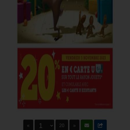
«
20
»