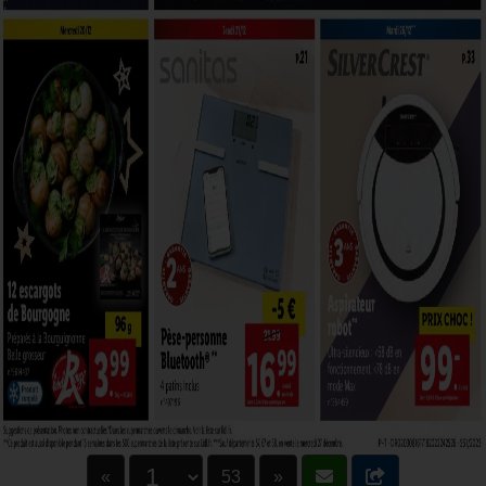
«
53
»