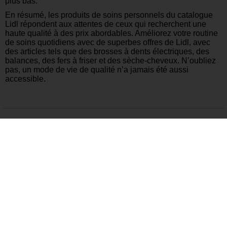
plus bas.
En résumé, les produits de soins personnels du catalogue
Lidl répondent aux attentes de ceux qui recherchent une
haute qualité à des prix abordables. Améliorez votre routine
de soins quotidiens avec de superbes offres de Lidl, avec
des articles tels que des brosses à dents électriques, des
balances, des fers à friser et des sèche-cheveux. N’oubliez
pas, un mode de vie de qualité n’a jamais été aussi
accessible.
Autres Catalogues Récents
25 Juin – 7 Juillet 2024
26 Juin – 2 Juillet 2024