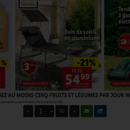
«
50
»