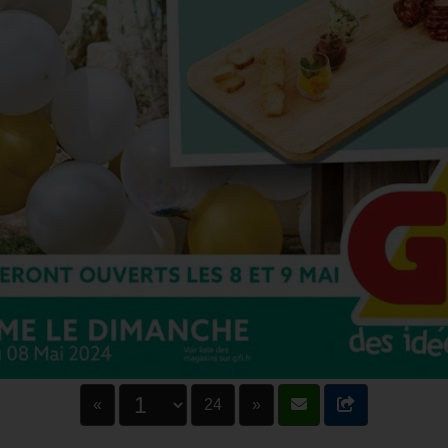
«
24
»