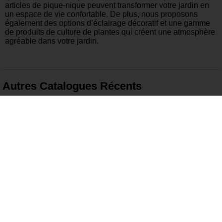
articles de pique-nique peuvent transformer votre jardin en
un espace de vie confortable. De plus, nous proposons
également des options d’éclairage décoratif et une gamme
de produits de culture de plantes qui créent une atmosphère
agréable dans votre jardin.
Autres Catalogues Récents
25 Juin – 7 Juillet 2024
26 Juin – 2 Juillet 2024