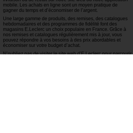
mobile. Les achats en ligne sont un moyen pratique de
gagner du temps et d’économiser de l’argent.
Une large gamme de produits, des remises, des catalogues
hebdomadaires et des programmes de fidélité font des
magasins E.Leclerc un choix populaire en France. Grâce à
nos remises et catalogues régulièrement mis à jour, vous
pouvez répondre à vos besoins à des prix abordables et
économiser sur votre budget d’achat.
N’oubliez pas de visiter le site web d’E.Leclerc pour parcourir
notre catalogue, rejoindre notre programme de fidélité et
obtenir les dernières remises.
De cette façon, vous pouvez faire vos achats sans manquer
une occasion en or. J’espère que vous trouverez ces
informations utiles. Passez un agréable moment de shopping
lorsque vous visiterez notre magasin E.Leclerc en France.
Autres Catalogues Récents