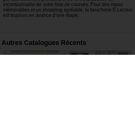
incontournable de votre liste de courses. Pour des repas
mémorables et un shopping agréable, la boucherie E.Leclerc
est toujours en avance d’une étape.
Autres Catalogues Récents
25 Juin – 7 Juillet 2024
26 Juin – 2 Juillet 2024
Super U
Lidl