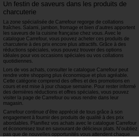
Un festin de saveurs dans les produits de
charcuterie
La zone spécialisée de Carrefour regorge de collations
fraîches. Salami, jambon, fromage et bien d’autres apportent
les saveurs de la cuisine française chez vous. Avec le
catalogue Carrefour, vous pouvez acheter ces produits de
charcuterie à des prix encore plus attractifs. Grâce à des
réductions spéciales, vous pouvez trouver des options
idéales pour vos occasions spéciales ou vos collations
quotidiennes.
Lors de vos achats, consulter le catalogue Carrefour peut
rendre votre shopping plus économique et plus agréable.
Cette catégorie comprend des offres et des promotions en
cours et est mise à jour chaque semaine. Pour rester informé
des dernières réductions et offres spéciales, vous pouvez
visiter la page de Carrefour ou vous rendre dans leur
magasin.
Carrefour continue d’être apprécié de tous grâce à son
engagement à fournir des produits de qualité à des prix
abordables. Planifiez vos achats avec le catalogue Carrefour
et économisez tout en savourant de délicieux plats. N’oubliez
pas que de nouvelles opportunités vous attendent chaque