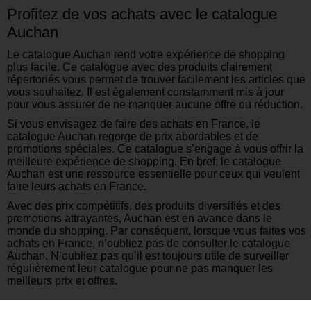
Profitez de vos achats avec le catalogue
Auchan
Le catalogue Auchan rend votre expérience de shopping
plus facile. Ce catalogue avec des produits clairement
répertoriés vous permet de trouver facilement les articles que
vous souhaitez. Il est également constamment mis à jour
pour vous assurer de ne manquer aucune offre ou réduction.
Si vous envisagez de faire des achats en France, le
catalogue Auchan regorge de prix abordables et de
promotions spéciales. Ce catalogue s’engage à vous offrir la
meilleure expérience de shopping. En bref, le catalogue
Auchan est une ressource essentielle pour ceux qui veulent
faire leurs achats en France.
Avec des prix compétitifs, des produits diversifiés et des
promotions attrayantes, Auchan est en avance dans le
monde du shopping. Par conséquent, lorsque vous faites vos
achats en France, n’oubliez pas de consulter le catalogue
Auchan. N’oubliez pas qu’il est toujours utile de surveiller
régulièrement leur catalogue pour ne pas manquer les
meilleurs prix et offres.