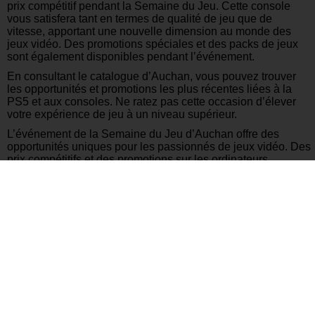
prix compétitif pendant la Semaine du Jeu. Cette console
vous satisfera tant en termes de qualité de jeu que de
vitesse, apportant une nouvelle dimension au monde des
jeux vidéo. Des promotions spéciales et des packs de jeux
sont également disponibles pendant l’événement.
En consultant le catalogue d’Auchan, vous pouvez trouver
les opportunités et promotions les plus récentes liées à la
PS5 et aux consoles. Ne ratez pas cette occasion d’élever
votre expérience de jeu à un niveau supérieur.
L’événement de la Semaine du Jeu d’Auchan offre des
opportunités uniques pour les passionnés de jeux vidéo. Des
prix compétitifs et des promotions sur les ordinateurs
portables de jeu, les jeux et la PS5 vous attendent lors de cet
événement. En visitant le catalogue d’Auchan, vous pouvez
profiter du monde des jeux et découvrir les derniers jeux et
technologies. N’oubliez pas que la Semaine du Jeu n’est
disponible que pour une durée limitée, alors améliorez
rapidement votre expérience de jeu.
Autres Catalogues Récents