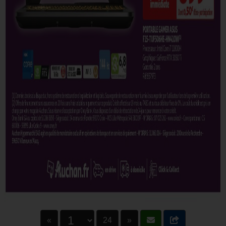
«
24
»