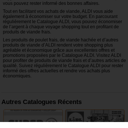
vous pouvez rester informé des bonnes affaires.
Tout en facilitant vos achats de viande, ALDI vous aide
également à économiser sur votre budget. En parcourant
régulièrement le Catalogue ALDI, vous pouvez économiser
de l’argent à chaque voyage shopping tout en profitant de
produits de viande frais.
Les produits de poulet frais, de viande hachée et d’autres
produits de viande d’ALDI rendent votre shopping plus
agréable et économique grâce aux excellentes offres et
promotions proposées par le Catalogue ALDI. Visitez ALDI
pour profiter de produits de viande frais et d’autres articles de
qualité. Suivez régulièrement le Catalogue ALDI pour rester
informé des offres actuelles et rendre vos achats plus
économiques.
Autres Catalogues Récents