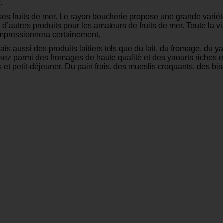
.
 ses fruits de mer. Le rayon boucherie propose une grande varié
 d’autres produits pour les amateurs de fruits de mer. Toute la vi
impressionnera certainement.
 aussi des produits laitiers tels que du lait, du fromage, du yao
ssez parmi des fromages de haute qualité et des yaourts riches e
petit-déjeuner. Du pain frais, des mueslis croquants, des bisc