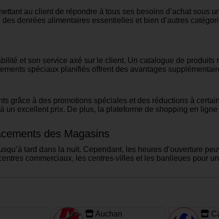
ettant au client de répondre à tous ses besoins d’achat sous u
rs, des denrées alimentaires essentielles et bien d’autres catégo
bilité et son service axé sur le client. Un catalogue de produits 
nements spéciaux planifiés offrent des avantages supplémentair
nts grâce à des promotions spéciales et des réductions à certain
 un excellent prix. De plus, la plateforme de shopping en lign
lacements des Magasins
squ’à tard dans la nuit. Cependant, les heures d’ouverture peuv
ntres commerciaux, les centres-villes et les banlieues pour un a
Auchan
Ca